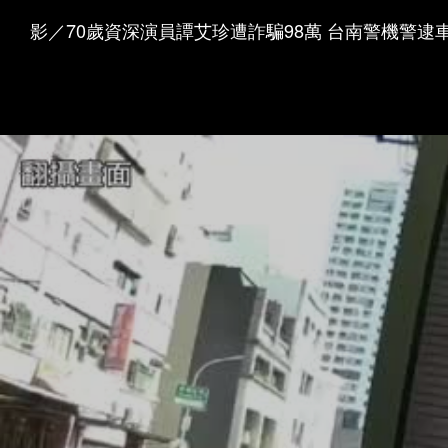
影／70歲資深演員譚艾珍遭詐騙98萬 台南警機警逮