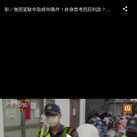
影／無照駕駛年取締30萬件！終身禁考照罰到誰？微電車未掛牌將受罰