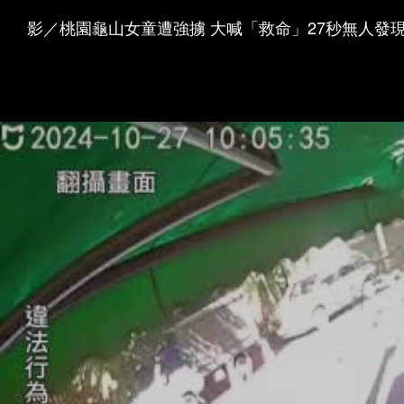
影／桃園龜山女童遭強擄 大喊「救命」27秒無人發