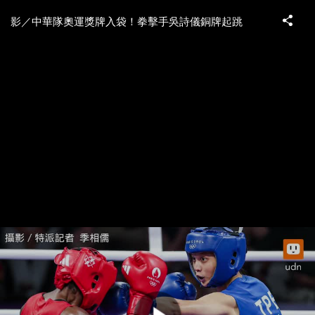
影／中華隊奧運獎牌入袋！拳擊手吳詩儀銅牌起跳