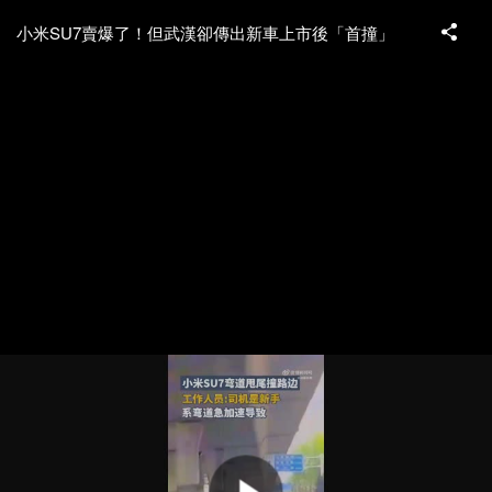
小米SU7賣爆了！但武漢卻傳出新車上市後「首撞」