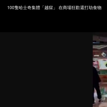
100隻哈士奇集體「越獄」 在商場狂歡還打劫食物