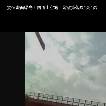
驚悚畫面曝光！國道上空施工電纜掉落釀1死4傷