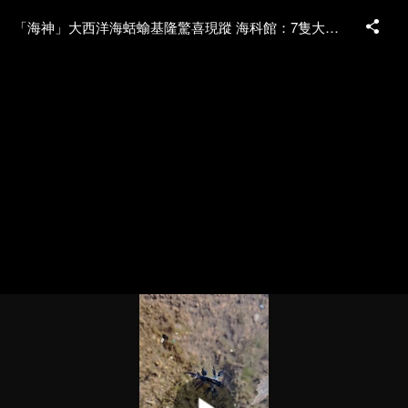
「海神」大西洋海蛞蝓基隆驚喜現蹤 海科館：7隻大爆發