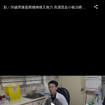
影／30歲男膝蓋爬樓梯痛又無力 高濃度血小板治療露曙光