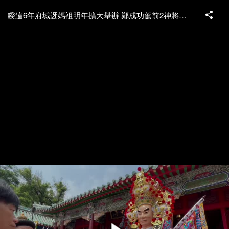
睽違6年府城迓媽祖明年擴大舉辦 鄭成功駕前2神將開光