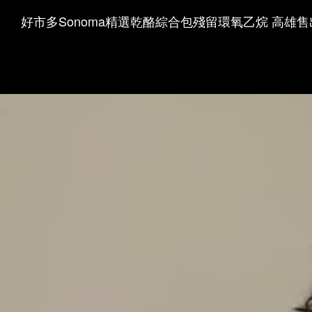
好市多Sonoma精選乾酪綜合包殘留環氧乙烷 高雄售