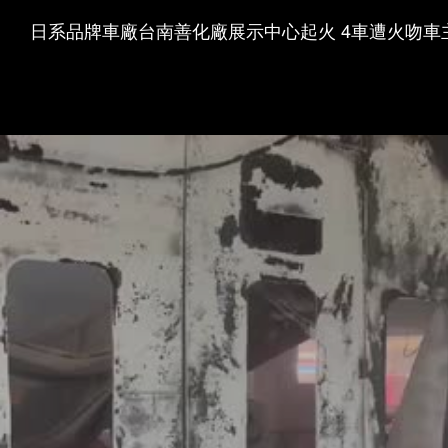
日系品牌車廠台南善化廠展示中心起火 4車遭火吻車