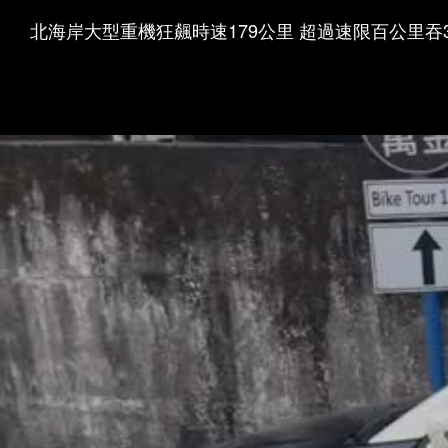
北海岸大型重機狂飆時速179公里 超過速限百公里吞