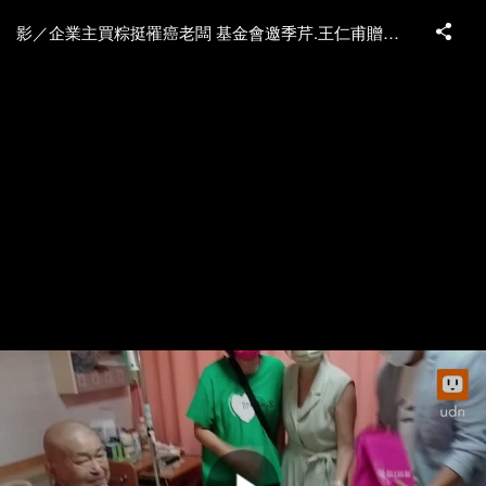
影／企業主買粽挺罹癌老闆 基金會邀季芹.王仁甫贈癌友