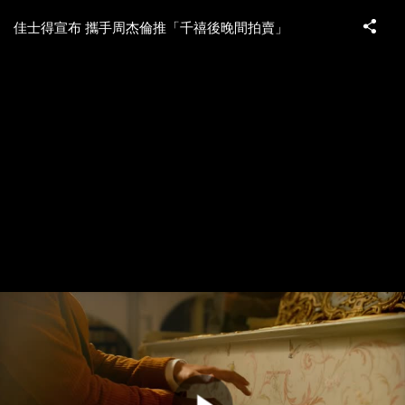
佳士得宣布 攜手周杰倫推「千禧後晚間拍賣」