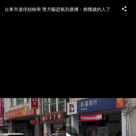
台東市違停頻檢舉 警方驅趕氣到廣播：都幾歲的人了