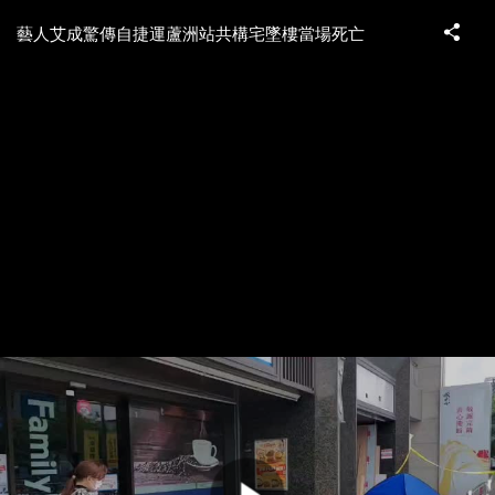
藝人艾成驚傳自捷運蘆洲站共構宅墜樓當場死亡