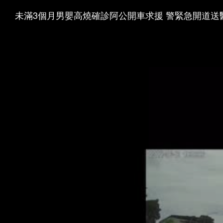
未滿3個月男嬰高燒確診阿公開車求援 警緊急開道送