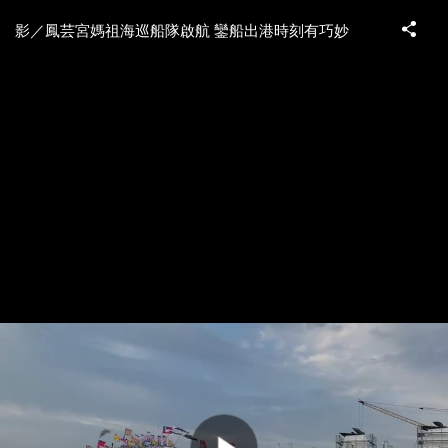
影／鳳芸宮媽祖海巡船隊啟航 鑾船出港時刻有巧妙