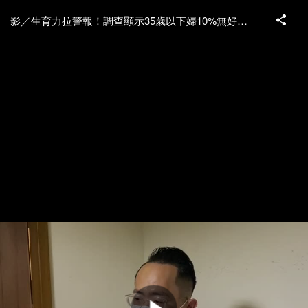
影／生育力拉警報！調查顯示35歲以下婦10%無好卵可用