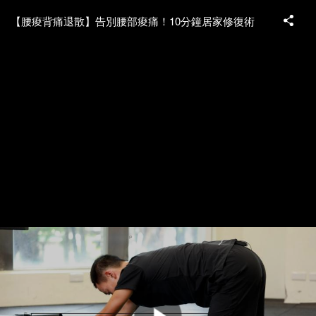
【腰痠背痛退散】告別腰部痠痛！10分鐘居家修復術