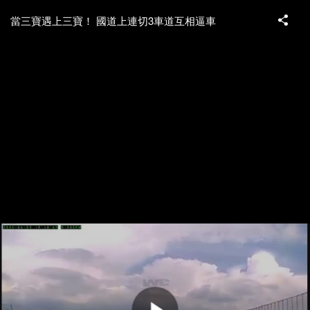
當三寶遇上三寶！ 國道上連切3車道互相逼車