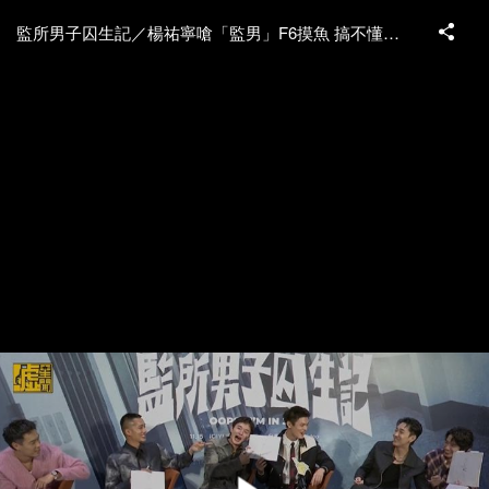
監所男子囚生記／楊祐寧嗆「監男」F6摸魚 搞不懂遊戲規則超失控