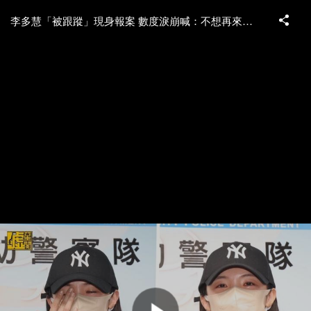
李多慧「被跟蹤」現身報案 數度淚崩喊：不想再來警局