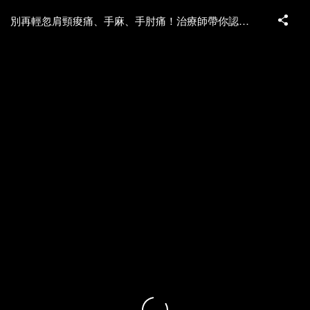
別再輕忽肩頸痠痛、手麻、手肘痛！治療師帶你認識「胸廓出口症候群」