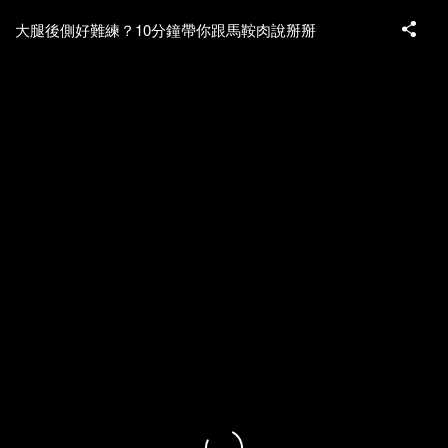
大腿後側好難練？10分鐘帶你跟馬鞍肉說掰掰