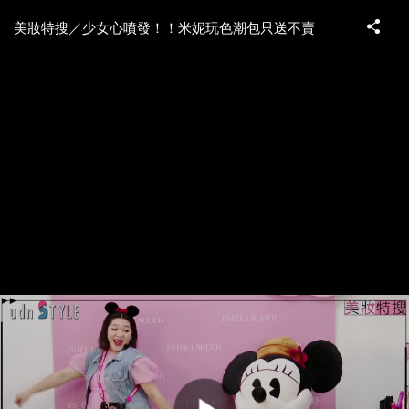
美妝特搜／少女心噴發！！米妮玩色潮包只送不賣