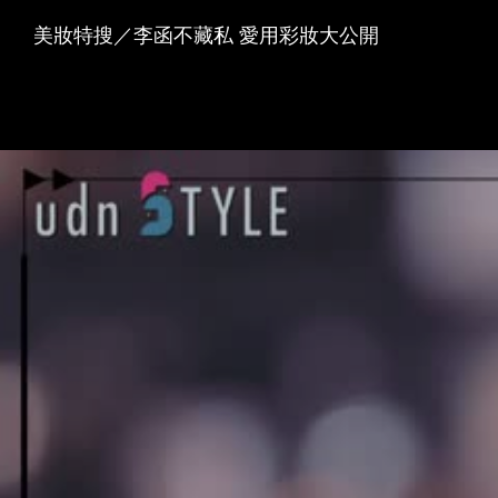
美妝特搜／李函不藏私 愛用彩妝大公開