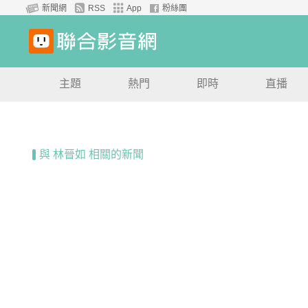
新聞網
RSS
App
粉絲團
主題
熱門
即時
直播
與 林晉如 相關的新聞