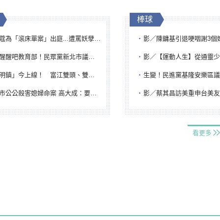
棒球
「滾床單案」出庭...遭罵妖孽下地獄 張淑娟批：舌頭殺人有罪
影／陳鏞基引退哽咽謝3個媽媽 最大
吧教育部！民眾黨新北市議員參選人提出校園反毒防線升級政見
影／【運動人生】從通靈少女到無任所大使 劉柏君女
鎮」今上線！ 富江雙頭、雙一、人頭氣球全登場
生變！民進黨基隆安樂區議員提名人黃永翔突被
公公殺害媳婦命案 高大成：要害殺多刀顯示怨恨深
影／蔡其昌訪美重申台美友誼 擔任MLB大
看更多