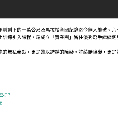
年前創下的一萬公尺及馬拉松全國紀錄迄今無人能破。六
化訓練引入課程，還成立「實業團」留住優秀選手繼續跑
跑的無私奉獻，更是難以跨越的障礙。許績勝障礙，更是
麼打？
元