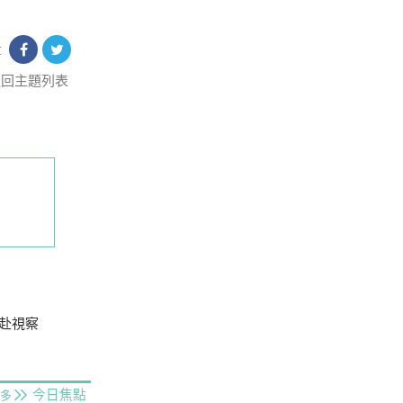
享
返回主題列表
赴視察
今日焦點
多