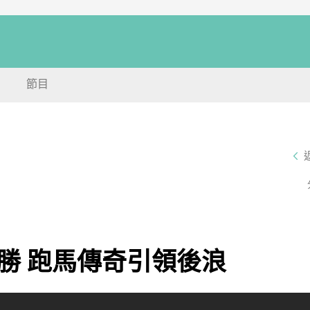
節目
勝 跑馬傳奇引領後浪