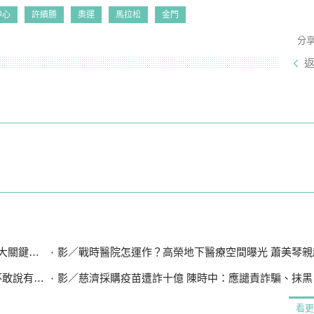
中心
許績勝
奧運
馬拉松
金門
分
鍵待建置
影／戰時醫院怎運作？高榮地下醫療空間曝光 蕭美琴親
有違法」
影／慈濟採購疫苗遭詐十億 陳時中：應譴責詐騙、抹黑
看更