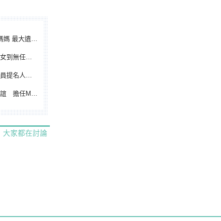
遺憾無緣大聯盟
裁判人生國際發光
除名 將另提他人
都會台灣日開球嘉賓
大家都在討論