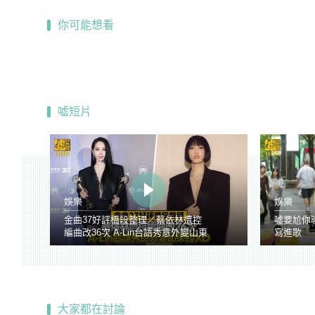
你可能想看
噓短片
娛樂
娛樂
金曲37好評橋段整理／蔡依林遭控
噓要尬你
編曲改36次 A-Lin台語秀意外變山東
寫進歌
腔
大家都在討論