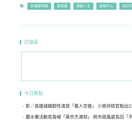
許績勝障礙
實業團
運動人生
後製中心
採訪
討論區
今日焦點
影／高雄城鎮韌性演習「萬人空巷」 少將評核官點出2大關
農水署活動官員喊「黃世杰凍蒜」 桃市政風處長回「不敢說