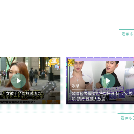
看更多
娛樂
聊／女歌手品怡熱戀渣男
韓國猛男微喘氣快問快答 抖ㄋㄟ 秀
肌 頂胯 性感大放送
看更多