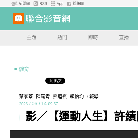
新聞網
RSS
App
粉絲團
主題
熱門
即時
直播
體育
蔡家蓁
陳筠青
熊迺祺
賴怡均
/ 報導
/
06
/
14
2026
09:57
影／【運動人生】許績