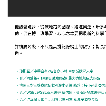
他熱愛跑步，從戰地跑向國際、跑進奧運，卅多
他，仍在博士班學習，心心念念要把最新的科學
許績勝障礙，不只是高掛紀錄榜上的數字；對長
傲。
瓊斯盃／中華白有2名台裔小將 車侑城狀況未定
影／陳鏞基引退哽咽謝3個媽媽 最大遺憾無緣大聯盟
桃園三對三籃賽隊伍數AI灌水延燒 綠營：接下來比賽怎
影／WSBL與SBL新人選秀 蔡佑蓮、莫斯塔發成選秀狀
影／沖本優大奪台北羽賽男單冠軍 蔣萬安頒獎恭賀