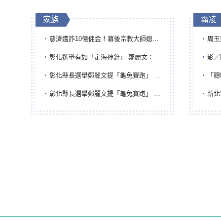
家族
霸凌
慈濟遭詐10億佣金！幕後宗教大師媳婦獲100萬交保...快步奔離不發一語
周玉蔻為
彰化選舉有如「定海神針」 鄭麗文：傾全黨之力讓彰化贏
影／醒醒
彰化縣長選舉鄭麗文提「龜兔賽跑」 綠營、無黨籍忙否認是烏龜
「聰明
彰化縣長選舉鄭麗文提「龜兔賽跑」 綠營、無黨籍忙否認是烏龜
新北市