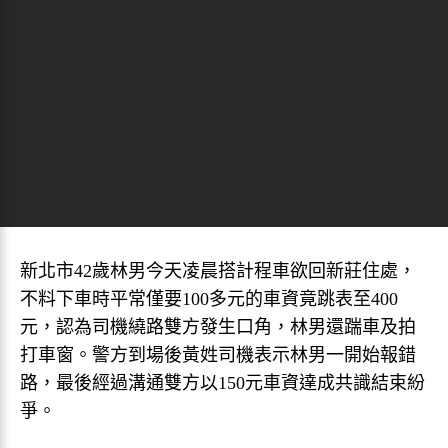
新北市42歲林男今天凌晨搭計程車欲回新莊住處，
不料下車時平常僅要100多元的車資竟跳表至400
元，認為司機繞路雙方發生口角，林男還踹車及拍
打車窗。警方到場後黃姓司機表示林男一開始報錯
路，最後經過溝通雙方以150元車資達成共識結束紛
爭。