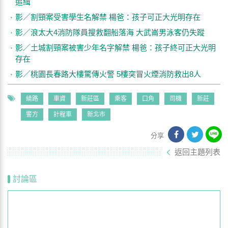
追緝
影／割頸案受害學生名解禁 楊爸：孩子可正大光明存在
影／浪太大4消防隊員搜救翻船落海 大武崙男泳客仍失蹤
影／土城割頸案被害少年名字解禁 楊爸：孩子終可正大光明
存在
影／桃園長春路大樓驚傳火警 5樓突冒火煙消防救出8人
繞路
車資
新莊區
乘客
口角
司機
新莊
警方
計程車
新北市
分享
返回主題列表
討論區