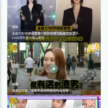
娛樂
金曲37好評橋段整理／蔡依林遭控編曲改36次 A-
Lin台語秀意外變山東腔
娛樂
噓要尬你聊／女歌手品怡熱戀渣男寫進歌