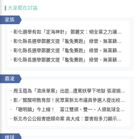
大家都在討論
家族
彰化選舉有如「定海神針」 鄭麗文：傾全黨之力讓彰化贏
彰化縣長選舉鄭麗文提「龜兔賽跑」 綠營、無黨籍忙否認是烏龜
彰化縣長選舉鄭麗文提「龜兔賽跑」 綠營、無黨籍忙否認是烏龜
彰化縣長選舉鄭麗文提「龜兔賽跑」 綠營、無黨籍忙否認是烏龜
霸凌
周玉蔻為「滾床單案」出庭...遭罵妖孽下地獄 張淑娟批：舌頭殺人有罪
影／醒醒吧教育部！民眾黨新北市議員參選人提出校園反毒防線升級政見
「聰明鎮」今上線！ 富江雙頭、雙一、人頭氣球全登場
新北市公公殺害媳婦命案 高大成：要害殺多刀顯示怨恨深
棒球