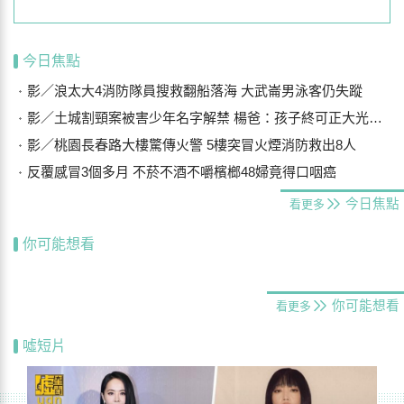
今日焦點
影／浪太大4消防隊員搜救翻船落海 大武崙男泳客仍失蹤
影／土城割頸案被害少年名字解禁 楊爸：孩子終可正大光明存在
影／桃園長春路大樓驚傳火警 5樓突冒火煙消防救出8人
反覆感冒3個多月 不菸不酒不嚼檳榔48婦竟得口咽癌
今日焦點
看更多
你可能想看
你可能想看
看更多
噓短片