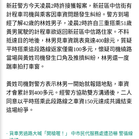
新莊警方今天凌晨2時許接獲報案，新莊區中信街有
計程車司機與乘客因車資問題發生糾紛。警方到場
經了解42歲的林姓男子，凌晨2時許自三重搭乘51歲
黃男駕駛的計程車欲返回新莊區中信路住家。不料
抵達目的地後，林男見車資跳表竟達400餘元，質疑
平時搭乘這段路線返家僅需100多元，懷疑司機繞路
當場與黃姓司機發生口角及推擠糾紛，林男還一度
踹車拍打車窗。
黃姓司機對警方表示林男一開始就報錯地點，車資
才會累計到400多元。經警方協助雙方溝通後，二人
同意以平時搭乘此段路線之車資150元達成共識結束
這場紛爭。
貨車男過路大喊「開槍喔！」 中市民代服務處遭恐嚇 警循線