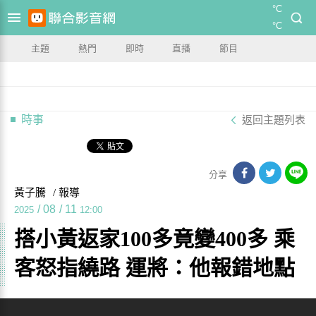
°C
°C
主題
熱門
即時
直播
節目
時事
返回主題列表
分享
黃子騰
/ 報導
/
08
/
11
2025
12:00
搭小黃返家100多竟變400多 乘
客怒指繞路 運將：他報錯地點