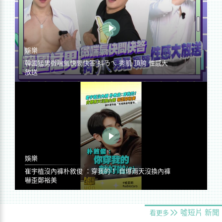
娛樂
韓國猛男微喘氣快問快答 抖ㄋㄟ 秀肌 頂胯 性感大
放送
娛樂
崔宇植沒內褲朴敘俊 ：穿我的！ 自爆兩天沒換內褲
嚇歪鄭裕美
噓短片
新聞
看更多