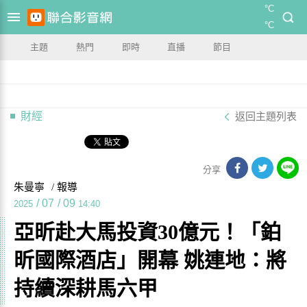
°C
°C
主題
熱門
即時
直播
節目
財經
返回主題列表
分享
朱曼寧
/ 報導
/
07
/
09
2025
14:40
亞昕赴大馬投資30億元！「鉑
昕國際酒店」開幕 姚連地：將
持續深耕馬六甲