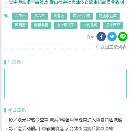
受中聯油脂爭議波及 泰山福壽福懋油今召開重訊記者會說明
六甲州
馬六甲
姚連地
酒店式公寓
租金收益率
陳明義
開幕典禮
水上摩托車
自創品牌
馬來西亞
分享
返回主題列表
討論區
今日焦點
影／漢光42號今登場 憲兵8輪裝甲車晚間進入博愛特區戰備偵巡
影／憲兵8輪裝甲車戰備偵巡 大台北夜間實兵實車演練