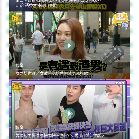
Lin台語秀意外變山東腔
娛樂
噓要尬你聊／女歌手品怡熱戀渣男寫進歌
娛樂
韓國猛男微喘氣快問快答 抖ㄋㄟ 秀肌 頂胯 性感大