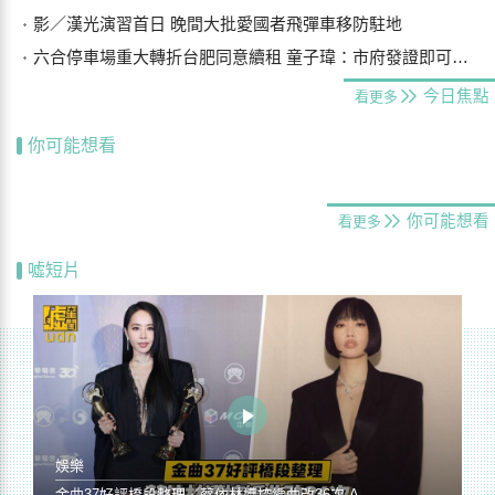
影／漢光演習首日 晚間大批愛國者飛彈車移防駐地
六合停車場重大轉折台肥同意續租 童子瑋：市府發證即可合法經營
今日焦點
看更多
你可能想看
你可能想看
看更多
噓短片
娛樂
金曲37好評橋段整理／蔡依林遭控編曲改36次 A-