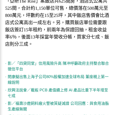
「亞昕The Rise」案飯店共625間房，酒店式公寓共
525間，合計約1,150單位可售，總價落在500萬元至
800萬元，坪數約在15至25坪，其中飯店售價會比酒
店式公寓高出一成左右。另，購買飯店單位需要跟
飯店簽訂15年租約，前兩年為保證回抽，租金收益
率6％，後面13年採當年營收分帳，買家分七成、飯
店則分三成。
影／「四貸同堂」信用風險升高 陳冲呼籲政府主持整合聯合
徵信平台
閎康擬出售上海子公司80%股權加速全球布局 董座親上第一
線說明
欣興法說會／載板 PCB 產值續上修 AI 產品比重下半年增至
七成
影／福壽沙鹿飼料廠火警被質疑滅證 公司回應：與食用油脂
生產線無關