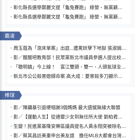
彰化縣長選舉鄭麗文提「龜兔賽跑」 綠營、無黨籍忙否認是烏龜
彰化縣長選舉鄭麗文提「龜兔賽跑」 綠營、無黨籍忙否認是烏龜
霸凌
周玉蔻為「滾床單案」出庭...遭罵妖孽下地獄 張淑娟批：舌頭殺人有罪
影／醒醒吧教育部！民眾黨新北市議員參選人提出校園反毒防線升級政見
「聰明鎮」今上線！ 富江雙頭、雙一、人頭氣球全登場
新北市公公殺害媳婦命案 高大成：要害殺多刀顯示怨恨深
棒球
影／陳鏞基引退哽咽謝3個媽媽 最大遺憾無緣大聯盟
影／【運動人生】從通靈少女到無任所大使 劉柏君女裁判人生國際發光
生變！民進黨基隆安樂區議員提名人黃永翔突被除名 將另提他人
影／蔡其昌訪美重申台美友誼 擔任MLB大都會台灣日開球嘉賓