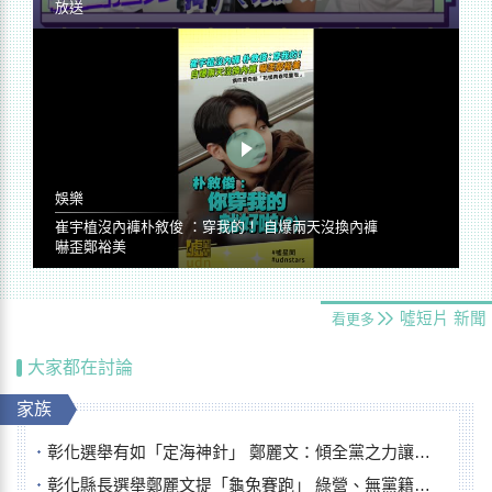
放送
娛樂
崔宇植沒內褲朴敘俊 ：穿我的！ 自爆兩天沒換內褲
嚇歪鄭裕美
噓短片
新聞
看更多
大家都在討論
家族
彰化選舉有如「定海神針」 鄭麗文：傾全黨之力讓彰化贏
彰化縣長選舉鄭麗文提「龜兔賽跑」 綠營、無黨籍忙否認是烏龜