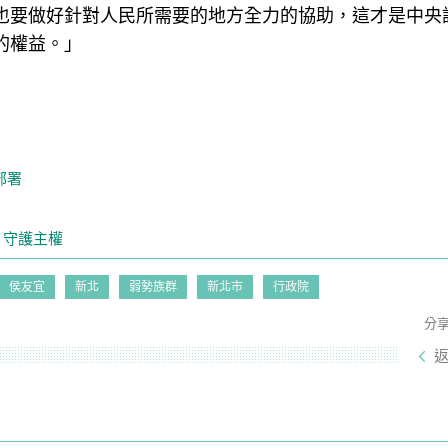
也要做好針對人民所需要的地方全力的協助，這才是中央
的權益。」
部署
 守護主權
侯友宜
新北
弱勢族群
新北市
行政院
分