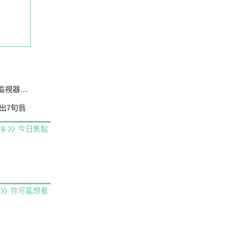
還原真相
出7旬翁
今日焦點
多
你可能想看