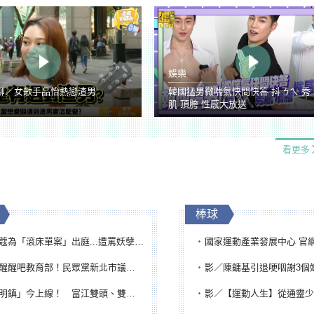
娛樂
聊／女歌手品怡熱戀渣男
韓國猛男微喘氣快問快答 抖ㄋㄟ 秀
肌 頂胯 性感大放送
看更多
棒球
「滾床單案」出庭...遭罵妖孽下地獄 張淑娟批：舌頭殺人有罪
國家運動產業發展中心 官網與品牌識
吧教育部！民眾黨新北市議員參選人提出校園反毒防線升級政見
影／陳鏞基引退哽咽謝3個媽媽 最大
鎮」今上線！ 富江雙頭、雙一、人頭氣球全登場
影／【運動人生】從通靈少女到無任所大使 劉柏君女