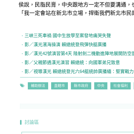
侯說，民脂民膏，中央跟地方一定不但要溝通，
「我一定會站在新北市立場，捍衛我們新北市民
三峽三死車禍 國中生放學至案發地痛哭失聲
影／漢光濱海操演 賴總統登飛彈快艇廣播
影／漢光42號演習第4天 陸射劍二機動進陣地展開防空
影／父親節遇漢光演習 賴總統：向國軍弟兄致意
影／視導漢光 賴總統登光六64艇統帥廣播緬：堅實戰力
補助辦法
直轄市
縣市政府
中央
社會福利
討論區