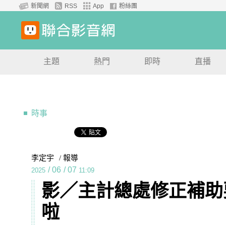
新聞網
RSS
App
粉絲團
主題
熱門
即時
直播
時事
李定宇
/ 報導
/
06
/
07
2025
11:09
影／主計總處修正補助
啦