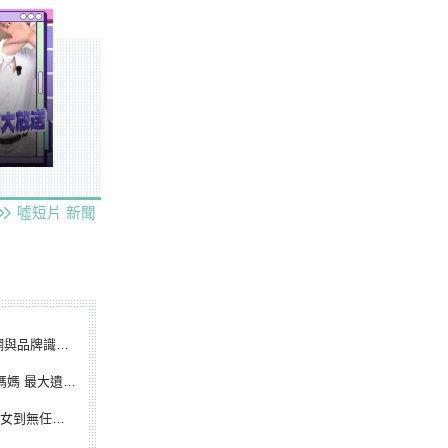
噓短片
新聞
別標誌重磅啟用
遺憾無緣大聯盟
裁判人生國際發光