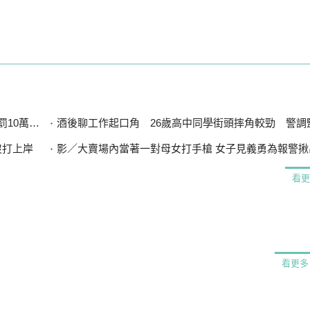
萬被送醫
酒後聊工作起口角 26歲高中同學街頭摔角較勁 警調監視器
沒打上岸
影／大賣場內當著一對母女打手槍 女子見義勇為報警揪
看更
看更多