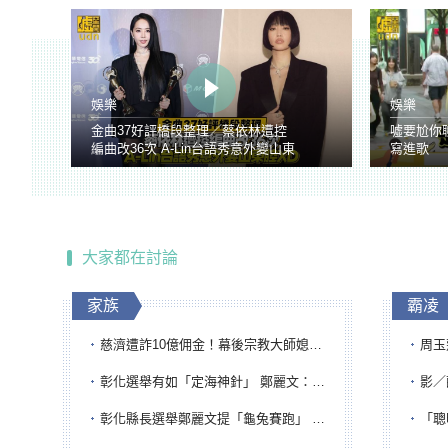
娛樂
娛樂
金曲37好評橋段整理／蔡依林遭控
噓要尬你
編曲改36次 A-Lin台語秀意外變山東
寫進歌
腔
大家都在討論
家族
霸凌
慈濟遭詐10億佣金！幕後宗教大師媳婦獲100萬交保...快步奔離不發一語
周玉蔻為
彰化選舉有如「定海神針」 鄭麗文：傾全黨之力讓彰化贏
影／醒醒
彰化縣長選舉鄭麗文提「龜兔賽跑」 綠營、無黨籍忙否認是烏龜
「聰明