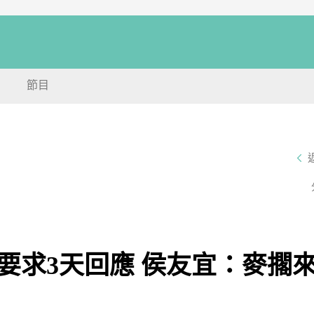
節目
要求3天回應 侯友宜：麥擱