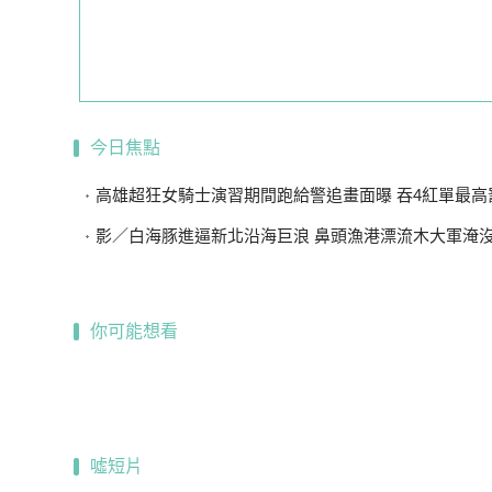
今日焦點
高雄超狂女騎士演習期間跑給警追畫面曝 吞4紅單最高罰10
影／白海豚進逼新北沿海巨浪 鼻頭漁港漂流木大軍淹
你可能想看
噓短片