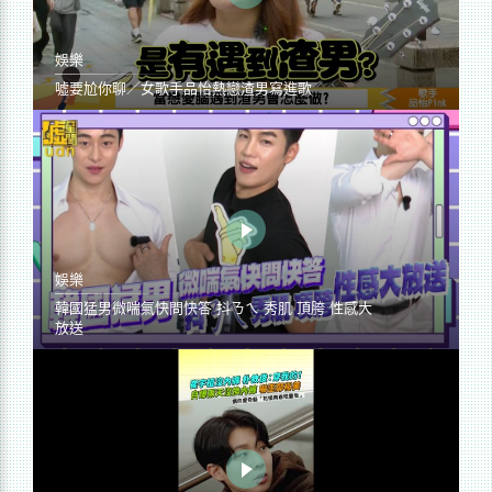
娛樂
噓要尬你聊／女歌手品怡熱戀渣男寫進歌
娛樂
韓國猛男微喘氣快問快答 抖ㄋㄟ 秀肌 頂胯 性感大
放送