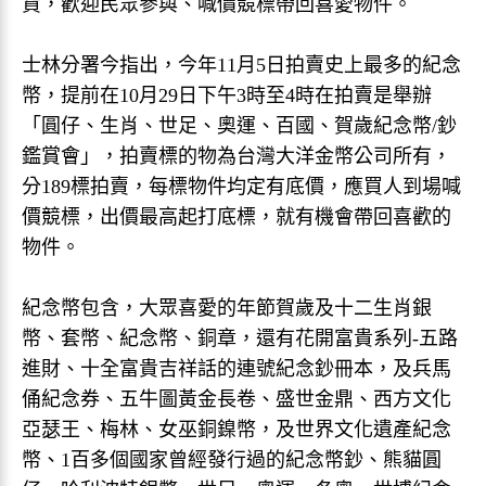
貨，歡迎民眾參與、喊價競標帶回喜愛物件。
士林分署今指出，今年11月5日拍賣史上最多的紀念
幣，提前在10月29日下午3時至4時在拍賣是舉辦
「圓仔、生肖、世足、奧運、百國、賀歲紀念幣/鈔
鑑賞會」，拍賣標的物為台灣大洋金幣公司所有，
分189標拍賣，每標物件均定有底價，應買人到場喊
價競標，出價最高起打底標，就有機會帶回喜歡的
物件。
紀念幣包含，大眾喜愛的年節賀歲及十二生肖銀
幣、套幣、紀念幣、銅章，還有花開富貴系列-五路
進財、十全富貴吉祥話的連號紀念鈔冊本，及兵馬
俑紀念券、五牛圖黃金長卷、盛世金鼎、西方文化
亞瑟王、梅林、女巫銅鎳幣，及世界文化遺產紀念
幣、1百多個國家曾經發行過的紀念幣鈔、熊貓圓