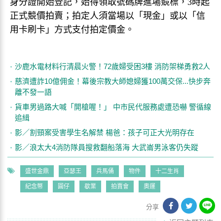
身分證開始登記，始得領取號碼牌進場競標，3時起
正式競價拍賣；拍定人須當場以「現金」或以「信
用卡刷卡」方式支付拍定價金。
沙鹿水電材料行清晨火警！72歲婦受困3樓 消防架梯勇救2人
慈濟遭詐10億佣金！幕後宗教大師媳婦獲100萬交保...快步奔
離不發一語
貨車男過路大喊「開槍喔！」 中市民代服務處遭恐嚇 警循線
追緝
影／割頸案受害學生名解禁 楊爸：孩子可正大光明存在
影／浪太大4消防隊員搜救翻船落海 大武崙男泳客仍失蹤
盛世金鼎
亞瑟王
兵馬俑
物件
十二生肖
紀念幣
圓仔
歇業
拍賣會
奧運
分享