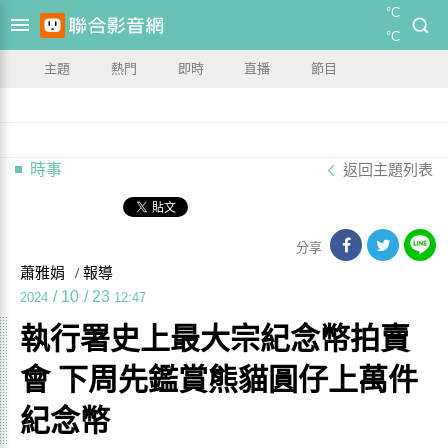
°C
°C
主題
熱門
即時
直播
節目
時事
返回主題列表
分享
蕭雅娟
/ 報導
/
10
/
23
2024
12:47
執行署史上最大宗紀念幣拍賣
會 下周先鑑賞熊貓圓仔上萬件
紀念幣