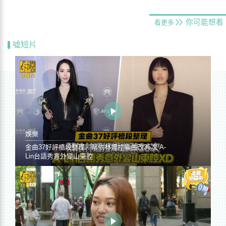
你可能想看
看更多
噓短片
娛樂
金曲37好評橋段整理／蔡依林遭控編曲改36次 A-
Lin台語秀意外變山東腔