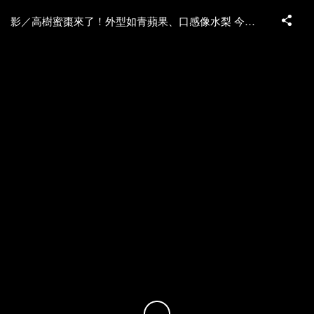
影／高樹蜜棗來了！外型如青蘋果、口感像水梨 今年豐產價格平穩