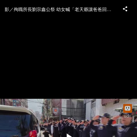
影／殉職所長劉宗鑫公祭 幼女喊「老天爺讓爸爸回來」