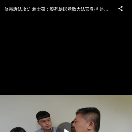
修憲訴法攻防 賴士葆：廢死逆民意致大法官臭掉 是民進黨造成的