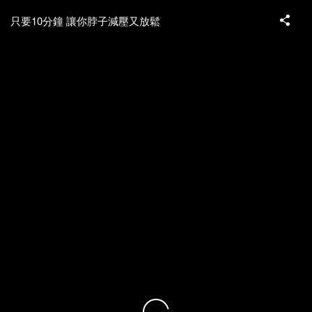
只要10分鐘 讓你脖子減壓又放鬆