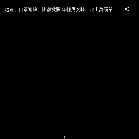
超速、口罩遮牌、比讚挑釁 年輕男女騎士吃上萬罰單