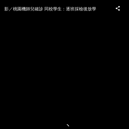
影／桃園機師兒確診 同校學生：逐班採檢後放學